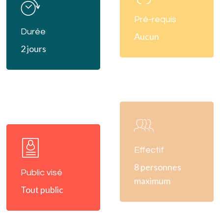
more
Pré-requis
Durée
Aucun
2 jours
Learn
more
Learn
more
Effectif
8 personnes
Public visé
maximum
Tout public