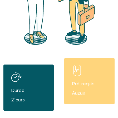
Learn
Learn
more
more
Pré-requis
Durée
Aucun
2 jours