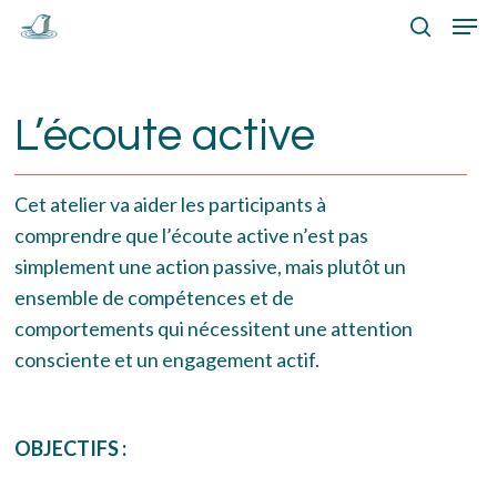
Skip
Menu
Men
to
search
main
content
L’écoute active
Cet atelier va aider les participants à
comprendre que l’écoute active n’est pas
simplement une action passive, mais plutôt un
ensemble de compétences et de
comportements qui nécessitent une attention
consciente et un engagement actif.
OBJECTIFS :