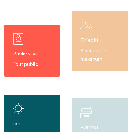
Learn
more
Learn
more
Effectif
8 personnes
Public visé
maximum
Tout public
Learn
Learn
more
more
Lieu
Format