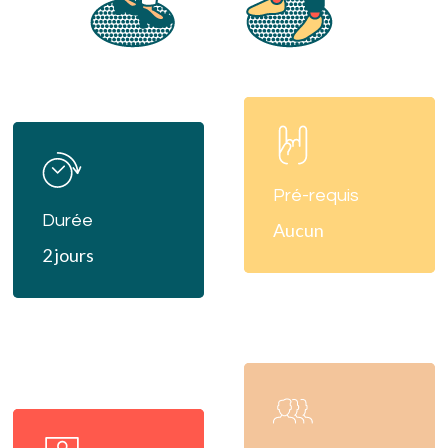
Learn
Learn
more
more
Pré-requis
Durée
Aucun
2 jours
Learn
more
Learn