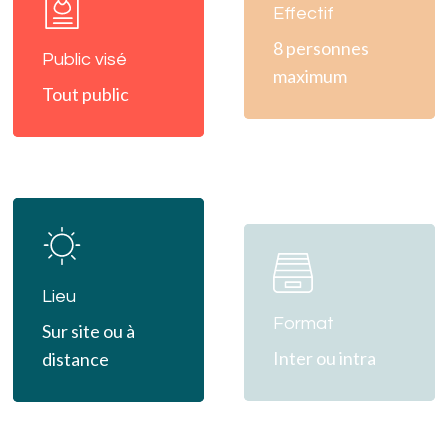
more
Effectif
8 personnes
Public visé
maximum
Tout public
Learn
Learn
more
more
Lieu
Format
Sur site ou à
Inter ou intra
distance