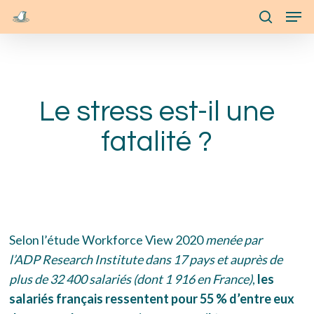
Skip
Menu
Men
to
search
main
content
Le stress est-il une
fatalité ?
Selon l’étude Workforce View 2020
menée par
l’ADP Research Institute dans 17 pays et auprès de
plus de 32 400 salariés (dont 1 916 en France)
,
les
salariés français ressentent pour 55 % d’entre eux