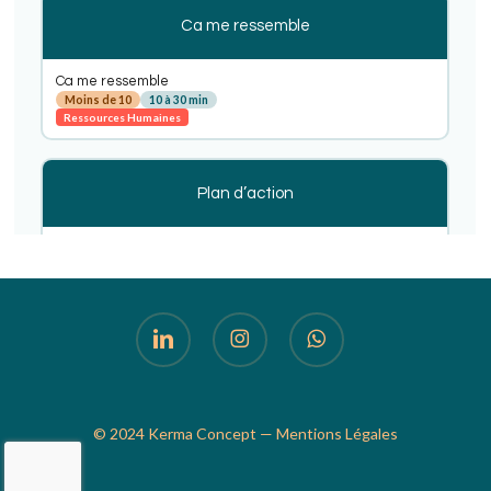
linkedin
instagram
whatsapp
© 2024 Kerma Concept —
Mentions Légales