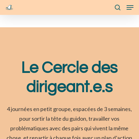
Skip
Menu
Men
to
search
main
content
Le Cercle des
dirigeant.e.s
4 journées en petit groupe, espacées de 3 semaines,
pour sortir la tête du guidon, travailler vos
problématiques avec des pairs qui vivent la même
chose, et repartir à chaque fois avec un plan d’action