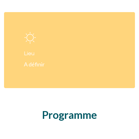
Learn
more
Lieu
A définir
Programme