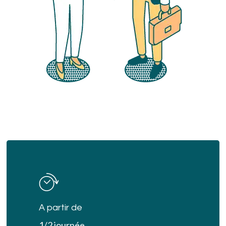
Learn
more
A partir de
1/2 journée