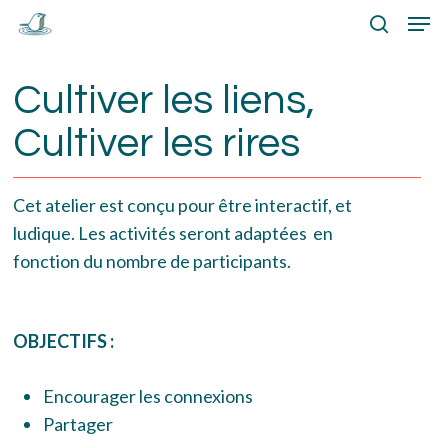
Skip
Menu
Men
to
search
main
Cultiver les liens,
content
Cultiver les rires
Cet atelier est conçu pour être interactif, et
ludique. Les activités seront adaptées en
fonction du nombre de participants.
OBJECTIFS :
Encourager les connexions
Partager