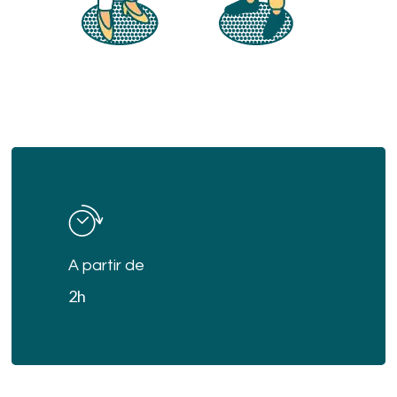
Learn
more
A partir de
2h