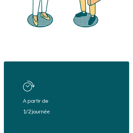
Learn
more
A partir de
1/2 journée