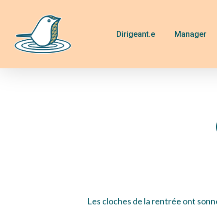
Skip
to
main
Dirigeant.e
Manager
content
Les cloches de la rentrée ont sonné