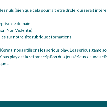
es nuls (bien que cela pourrait être drôle, qui serait intére
eprise de demain
ion Non Violente)
es sur notre site rubrique :
formations
Kerma, nous utilisons les serious play. Les serious game so
erious play est la retranscription du « jeu sérieux » : une ac
ques.