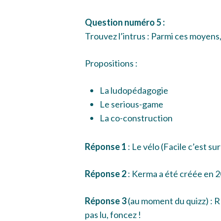
Question numéro 5 :
Trouvez l’intrus : Parmi ces moyens, l
Propositions :
La ludopédagogie
Le serious-game
La co-construction
Réponse 1
: Le vélo (Facile c’est sur
Réponse 2
: Kerma a été créée en 2
Réponse 3
(au moment du quizz) : RH
pas lu, foncez !