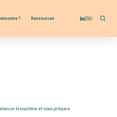
Menu
sear
linkedin
instagram
whatsapp
rencontre ?
Ressources
!
 relancer la machine et vous prépare