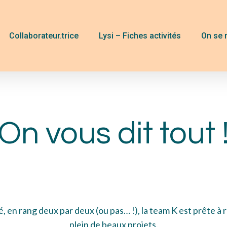
Collaborateur.trice
Lysi – Fiches activités
On se 
On vous dit tout 
, en rang deux par deux (ou pas… !), la team K est prête à
plein de beaux projets.