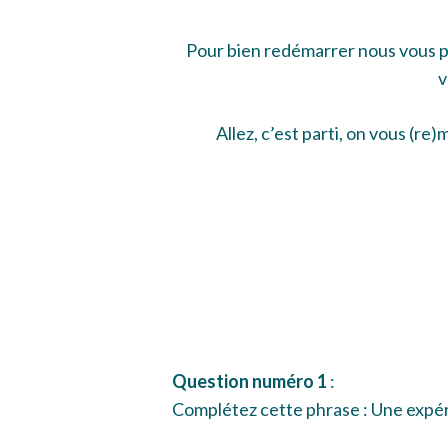
Pour bien redémarrer nous vous pr
v
Hit enter to search or ESC to close
Allez, c’est parti, on vous (re
Question numéro 1
:
Complétez cette phrase : Une expér