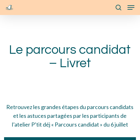
Skip
Menu
Men
to
search
main
content
Le parcours candidat
– Livret
Retrouvez les grandes étapes du parcours candidats
et les astuces partagées par les participants de
l’atelier P’tit déj « Parcours candidat » du 6 juillet