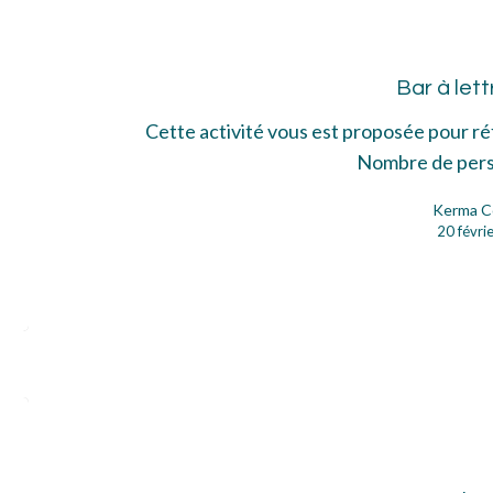
à
lett
Bar à lett
Cette activité vous est proposée pour r
Nombre de per
Kerma C
20 févri
Act