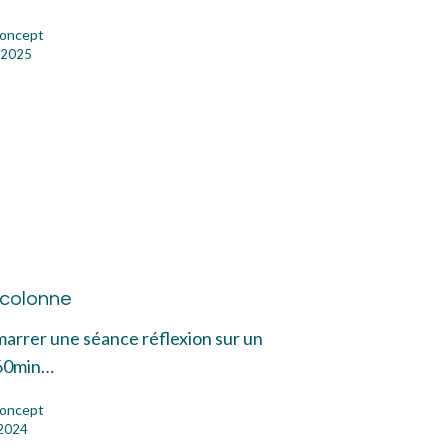
oncept
 2025
duction
onne
 colonne
marrer une séance réflexion sur un
60min…
oncept
 2024