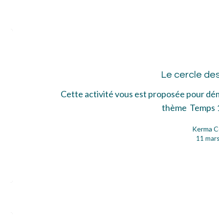
Le
cer
des
Le cercle de
idé
Cette activité vous est proposée pour dé
thème Temps 
Kerma C
11 mar
Bar