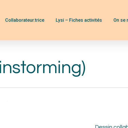
Collaborateur.trice
Lysi – Fiches activités
On se 
instorming)
Des
coll
Dessin colla