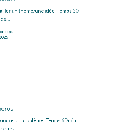
vailler un thème/une idée Temps 30
 de…
oncept
 2025
el
héros
os
ésoudre un problème. Temps 60 min
sonnes…