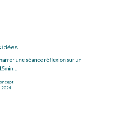
cle
s idées
es
marrer une séance réflexion sur un
15min…
oncept
s 2024