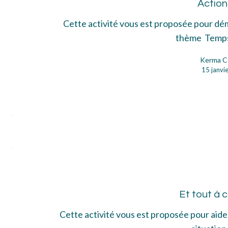
Action
Cette activité vous est proposée pour dé
thème Temp
Kerma C
15 janvi
Et
tou
à
Et tout à 
cou
Cette activité vous est proposée pour aide