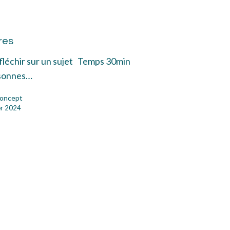
res
res
éfléchir sur un sujet Temps 30min
sonnes…
oncept
er 2024
ion