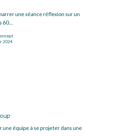
marrer une séance réflexion sur un
s 60…
oncept
er 2024
t
coup
p
r une équipe à se projeter dans une