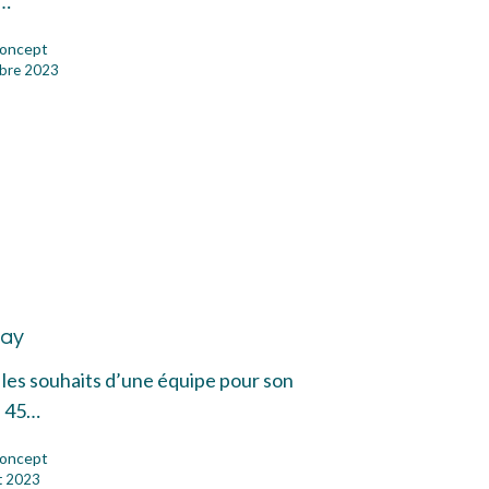
n…
oncept
bre 2023
een
y
Day
 les souhaits d’une équipe pour son
s 45…
oncept
et 2023