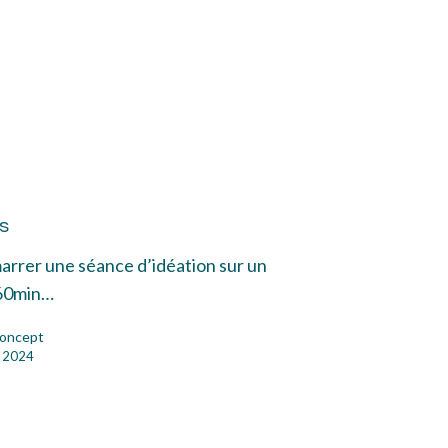
oises
s
arrer une séance d’idéation sur un
60min…
oncept
l 2024