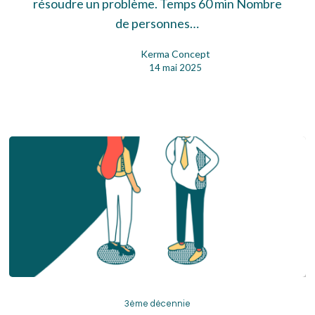
héros
résoudre un problème. Temps 60 min Nombre
de personnes…
Kerma Concept
14 mai 2025
3ème
décennie
3ème décennie