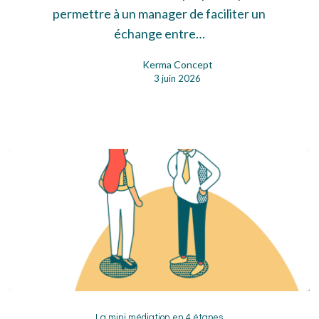
permettre à un manager de faciliter un
échange entre…
Kerma Concept
3 juin 2026
La
La mini médiation en 4 étapes