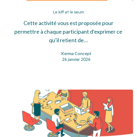
Le
kiff
Le kiff et le seum
et
Cette activité vous est proposée pour
le
permettre à chaque participant d’exprimer ce
seum
qu’il retient de…
Kerma Concept
26 janvier 2026