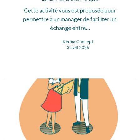
mini
médiation
Cette activité vous est proposée pour
en
permettre à un manager de faciliter un
4
échange entre…
étapes
Kerma Concept
3 avril 2026