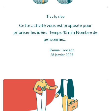
Step
by
Step by step
step
Cette activité vous est proposée pour
prioriser les idées Temps 45 min Nombre de
personnes…
Kerma Concept
28 janvier 2025