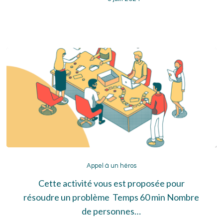
Appel
à
Appel à un héros
un
Cette activité vous est proposée pour
héros
résoudre un problème Temps 60 min Nombre
de personnes…