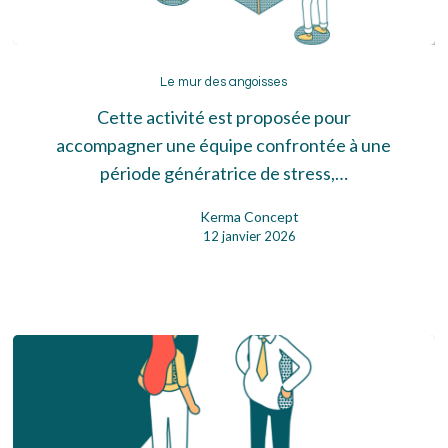
Le
mur
Le mur des angoisses
des
Cette activité est proposée pour
angoisses
accompagner une équipe confrontée à une
période génératrice de stress,…
Kerma Concept
12 janvier 2026