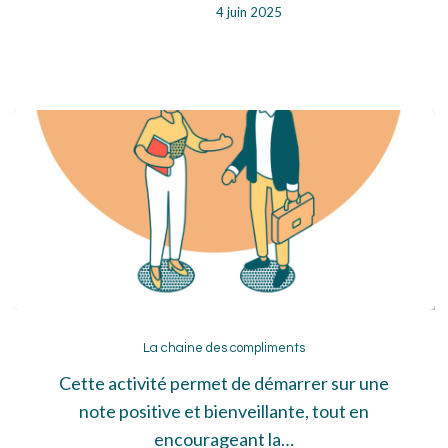
4 juin 2025
La
chaine
La chaine des compliments
des
Cette activité permet de démarrer sur une
compliments
note positive et bienveillante, tout en
encourageant la…