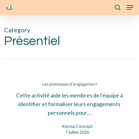
Skip
Menu
Men
to
search
main
Category
content
Présentiel
Les
promesses
Les promesses d’engagement
d’engagement
Cette activité aide les membres de l'équipe à
identifier et formaliser leurs engagements
personnels pour…
Kerma Concept
7 juillet 2026