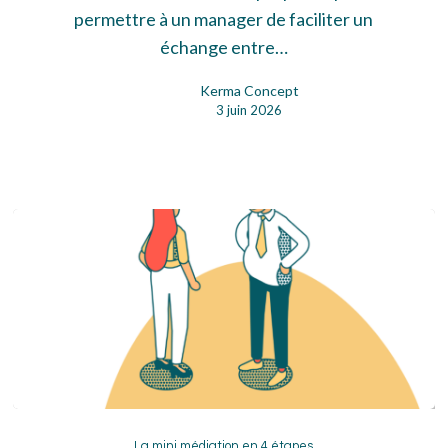
permettre à un manager de faciliter un
échange entre…
Kerma Concept
3 juin 2026
La
La mini médiation en 4 étapes