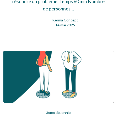
héros
résoudre un problème. Temps 60 min Nombre
de personnes…
Kerma Concept
14 mai 2025
3ème
décennie
3ème décennie