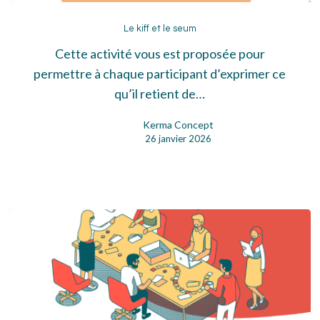
Le
kiff
Le kiff et le seum
et
Cette activité vous est proposée pour
le
permettre à chaque participant d’exprimer ce
seum
qu’il retient de…
Kerma Concept
26 janvier 2026