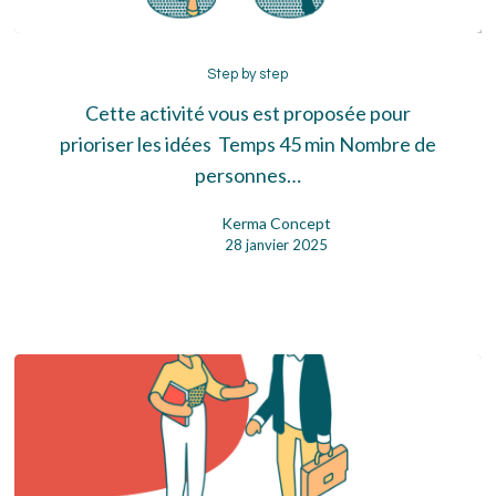
Step
by
Step by step
step
Cette activité vous est proposée pour
prioriser les idées Temps 45 min Nombre de
personnes…
Kerma Concept
28 janvier 2025