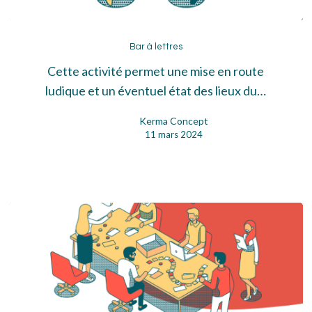
Bar
à
Bar à lettres
lettres
Cette activité permet une mise en route
ludique et un éventuel état des lieux du…
Kerma Concept
11 mars 2024