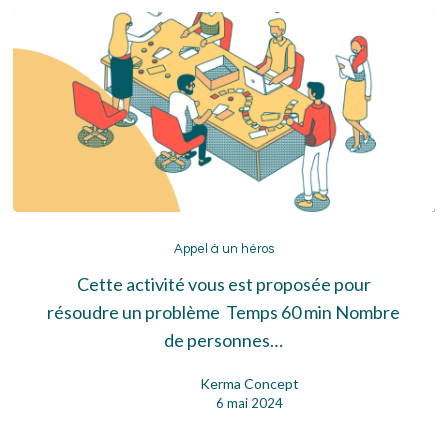
Appel
à
Appel à un héros
un
Cette activité vous est proposée pour
héros
résoudre un problème Temps 60 min Nombre
de personnes…
Kerma Concept
6 mai 2024