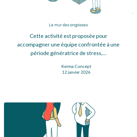
Le
mur
Le mur des angoisses
des
Cette activité est proposée pour
angoisses
accompagner une équipe confrontée à une
période génératrice de stress,…
Kerma Concept
12 janvier 2026