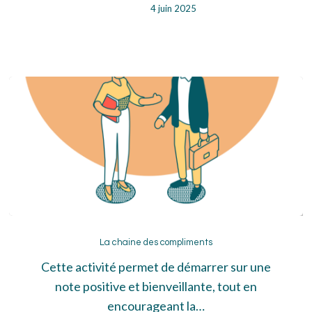
4 juin 2025
La
chaine
La chaine des compliments
des
Cette activité permet de démarrer sur une
compliments
note positive et bienveillante, tout en
encourageant la…