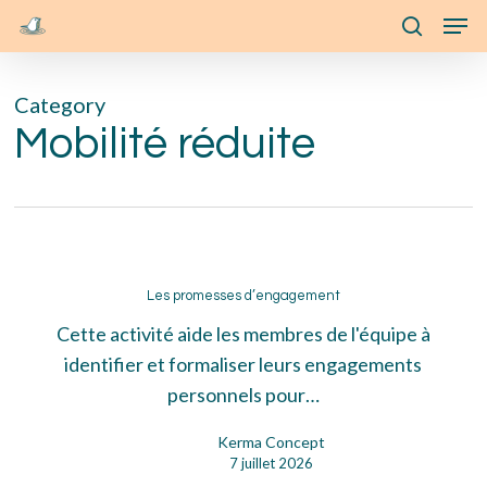
Skip
Menu
Men
to
search
main
Category
content
Mobilité réduite
Les
promesses
Les promesses d’engagement
d’engagement
Cette activité aide les membres de l'équipe à
identifier et formaliser leurs engagements
personnels pour…
Kerma Concept
7 juillet 2026