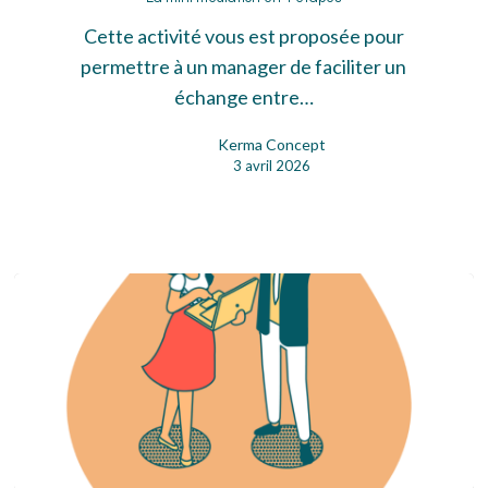
mini
médiation
Cette activité vous est proposée pour
en
permettre à un manager de faciliter un
4
échange entre…
étapes
Kerma Concept
3 avril 2026