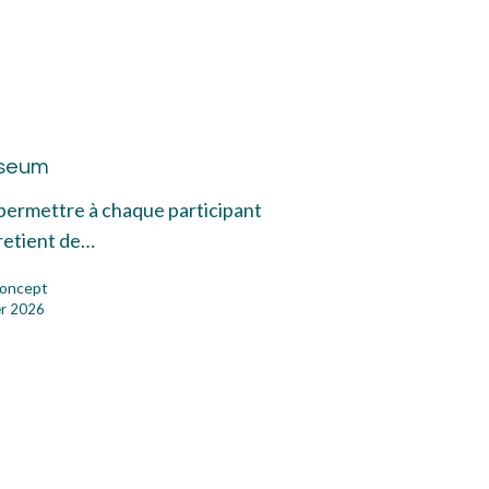
e seum
m
 permettre à chaque participant
 retient de…
oncept
er 2026