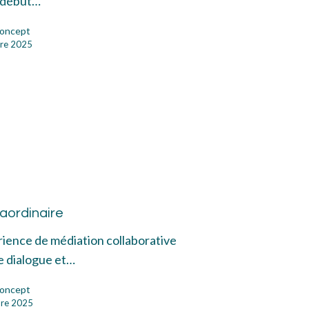
n début…
oncept
re 2025
n
age
raordinaire
aordinaire
ience de médiation collaborative
le dialogue et…
oncept
re 2025