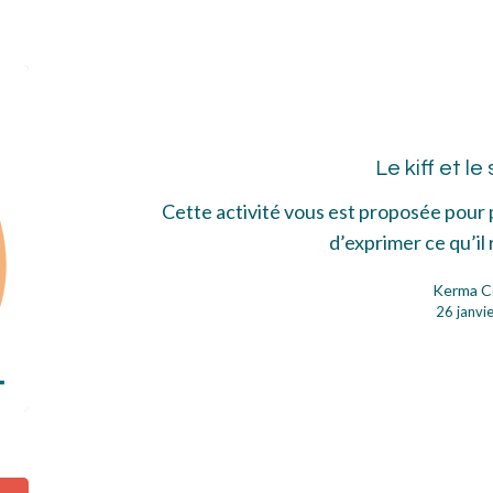
Le
kiff
et
Le kiff et l
le
seu
Cette activité vous est proposée pour
d’exprimer ce qu’il
Kerma C
26 janvi
Le