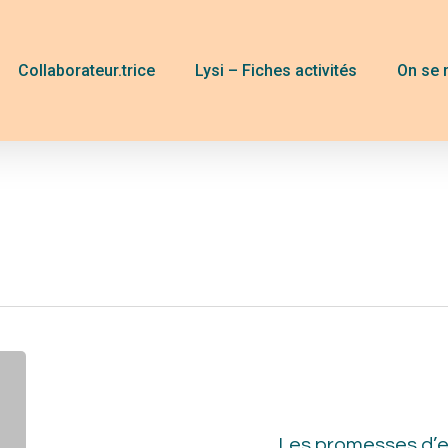
Collaborateur.trice
Lysi – Fiches activités
On se 
Les
pro
d’e
Les promesses d