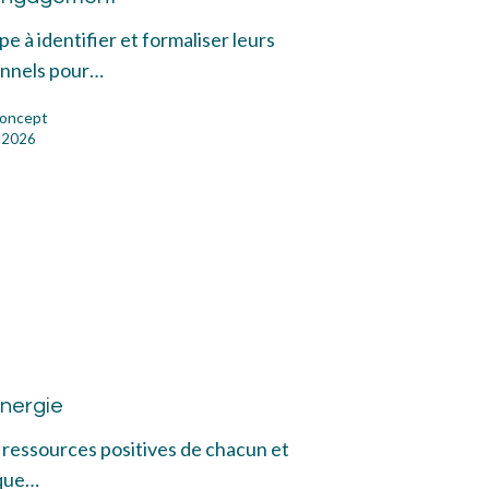
e à identifier et formaliser leurs
nnels pour…
oncept
et 2026
trale
rgie
énergie
s ressources positives de chacun et
 que…