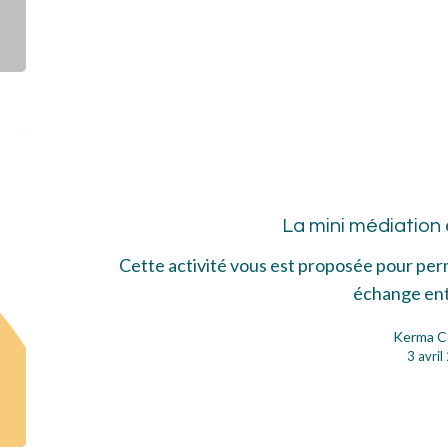
La
min
méd
La mini médiation
en
4
Cette activité vous est proposée pour per
éta
échange en
Kerma C
3 avri