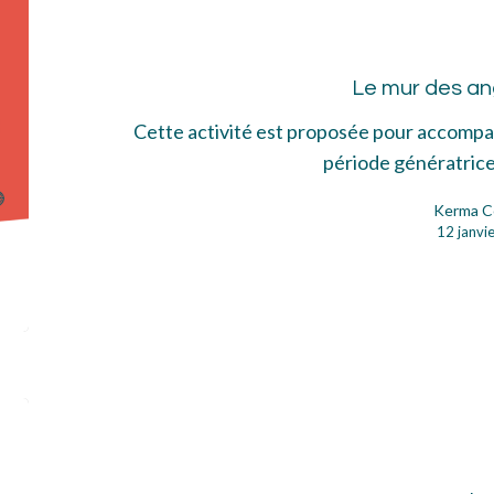
mur
des
Le mur des an
ang
Cette activité est proposée pour accomp
période génératrice
Kerma C
12 janvi
Au
cal