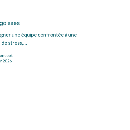
goisses
oisses
agner une équipe confrontée à une
 de stress,…
oncept
er 2026
me