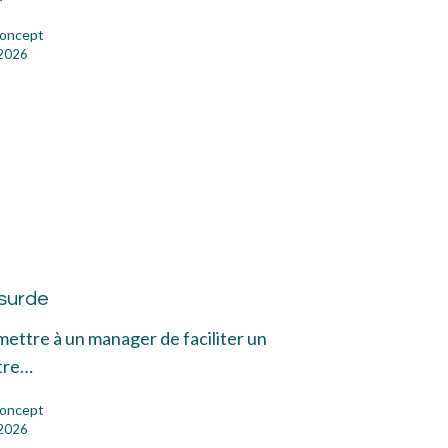
oncept
 2026
emme
urde
surde
mettre à un manager de faciliter un
tre…
oncept
 2026