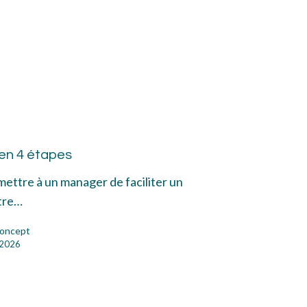
i
iation
 en 4 étapes
mettre à un manager de faciliter un
pes
tre…
oncept
l 2026