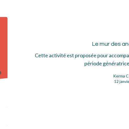
Le
mur
des
Le mur des an
ang
Cette activité est proposée pour accomp
période génératrice
Kerma C
12 janvi
Au