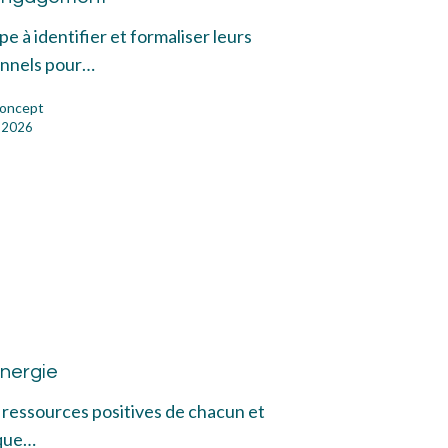
e à identifier et formaliser leurs
nnels pour…
oncept
et 2026
trale
rgie
énergie
s ressources positives de chacun et
 que…