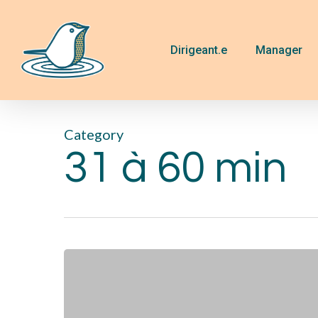
Skip
to
main
Dirigeant.e
Manager
content
Category
31 à 60 min