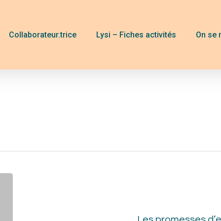
Collaborateur.trice
Lysi – Fiches activités
On se 
Les
pro
d’e
Les promesses d