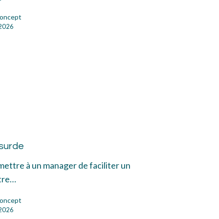
oncept
 2026
emme
urde
surde
mettre à un manager de faciliter un
tre…
oncept
 2026