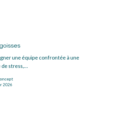
goisses
oisses
agner une équipe confrontée à une
 de stress,…
oncept
er 2026