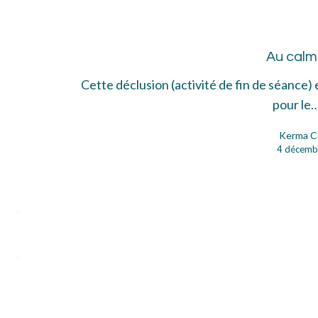
cal
Au cal
Cette déclusion (activité de fin de séance) 
pour le
Kerma C
4 décemb
Mo
voy
ext