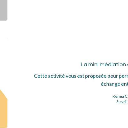
La
min
méd
La mini médiation
en
4
Cette activité vous est proposée pour per
éta
échange en
Kerma C
3 avri