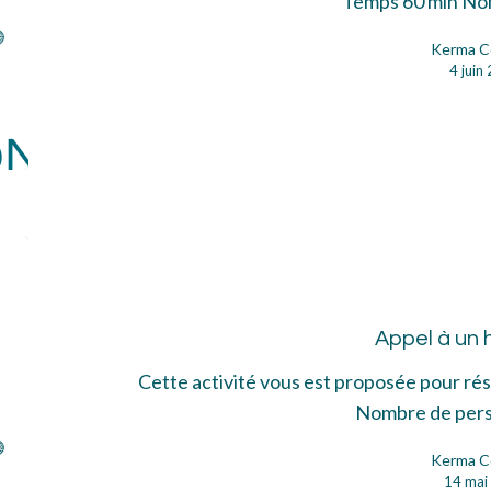
Temps 60 min N
Kerma C
4 juin
App
à
un
Appel à un 
hér
Cette activité vous est proposée pour r
Nombre de per
Kerma C
14 mai