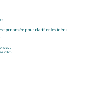
me
me
est proposée pour clarifier les idées
…
oncept
re 2025
n
age
raordinaire