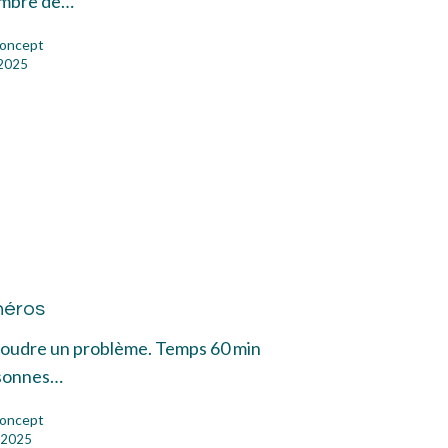
ombre de…
oncept
 2025
el
héros
os
ésoudre un problème. Temps 60 min
sonnes…
oncept
 2025