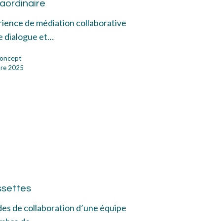
aordinaire
ience de médiation collaborative
le dialogue et…
oncept
re 2025
sion
ussettes
ssettes
odes de collaboration d’une équipe