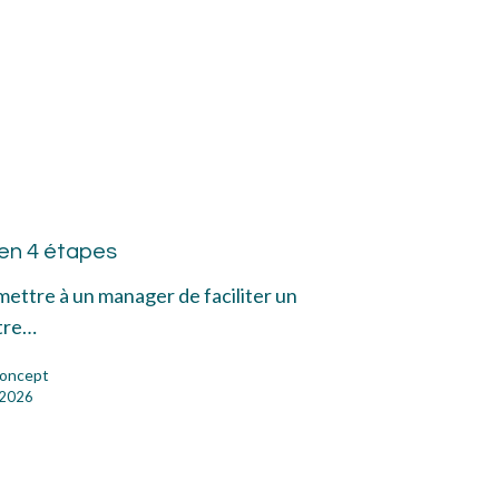
i
iation
 en 4 étapes
mettre à un manager de faciliter un
pes
tre…
oncept
l 2026