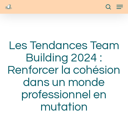
Skip
Menu
Men
to
search
main
content
Les Tendances Team
Building 2024 :
Renforcer la cohésion
dans un monde
professionnel en
mutation