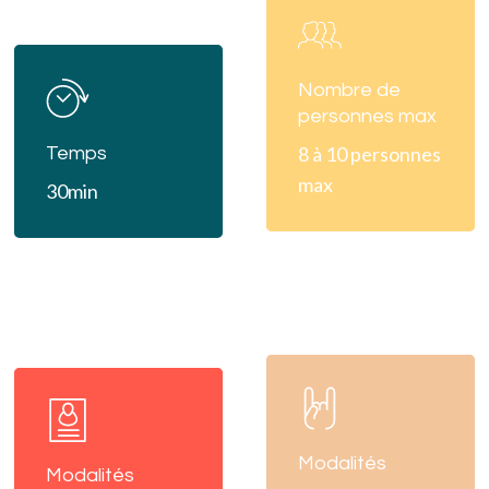
more
Learn
more
Nombre de
personnes max
8 à 10 personnes
Temps
max
30min
Learn
Learn
more
more
Modalités
Modalités