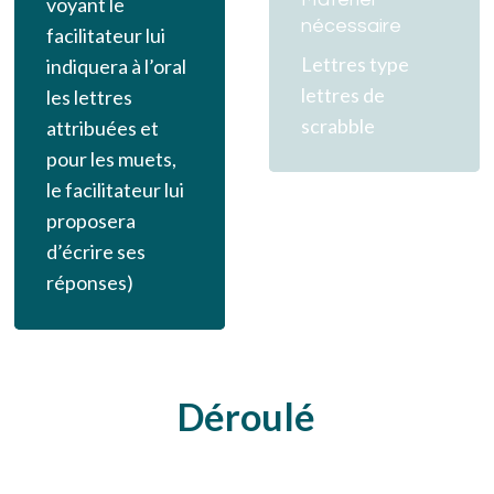
voyant le
nécessaire
facilitateur lui
Lettres type
indiquera à l’oral
lettres de
les lettres
scrabble
attribuées et
pour les muets,
le facilitateur lui
proposera
d’écrire ses
réponses)
Déroulé