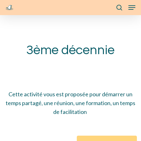
Skip
Menu
Men
to
search
main
content
3ème décennie
Cette activité vous est proposée pour
démarrer
un
temps partagé, une réunion, une formation, un temps
de facilitation
Learn