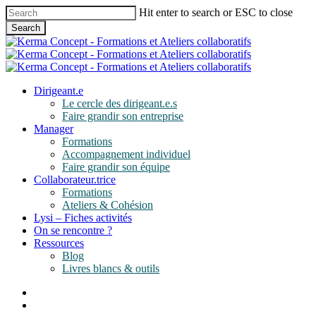
Skip
Hit enter to search or ESC to close
to
Search
main
Close
content
Search
search
Menu
Dirigeant.e
Le cercle des dirigeant.e.s
Faire grandir son entreprise
Manager
Formations
Accompagnement individuel
Faire grandir son équipe
Collaborateur.trice
Formations
Ateliers & Cohésion
Lysi – Fiches activités
On se rencontre ?
Ressources
Blog
Livres blancs & outils
linkedin
instagram
whatsapp
search