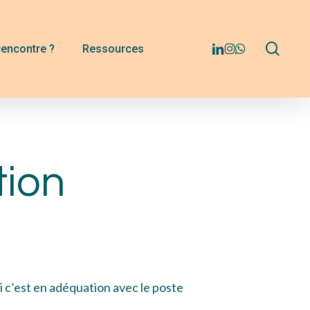
Menu
sear
linkedin
instagram
whatsapp
rencontre ?
Ressources
tion
si c’est en adéquation avec le poste