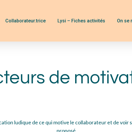
Collaborateur.trice
Lysi – Fiches activités
On se 
teurs de motiva
ication
ludique
de ce qu
i motive
l
e
collaborateur
et de voir 
proposé