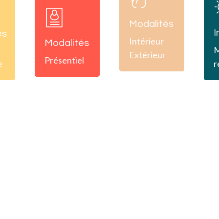
Learn
more
Modalités
I
es
Intérieur
Modalités
M
Extérieur
Présentiel
e
r