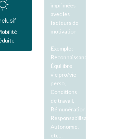
more
imprimées
avec les
nclusif
facteurs de
motivation
obilité
éduite
Exemple :
Reconnaissance,
Équilibre
vie pro/vie
perso,
Conditions
de travail,
Rémunération,
Responsabilisation,
Autonomie,
etc…