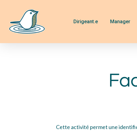
Skip
to
main
Dirigeant.e
Manager
content
Fac
Cette activité
permet
une
identif