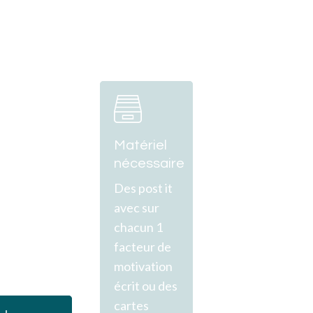
Learn
more
Matériel
nécessaire
Des post it
avec sur
chacun 1
facteur de
motivation
écrit ou des
Learn
cartes