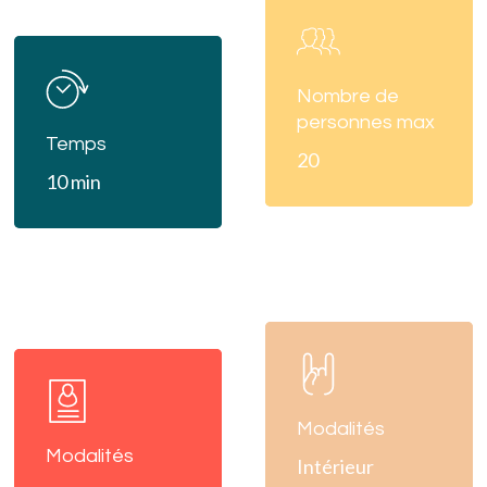
Learn
more
Learn
more
Nombre de
personnes max
Temps
20
10 min
Learn
Learn
more
more
Modalités
Modalités
Intérieur