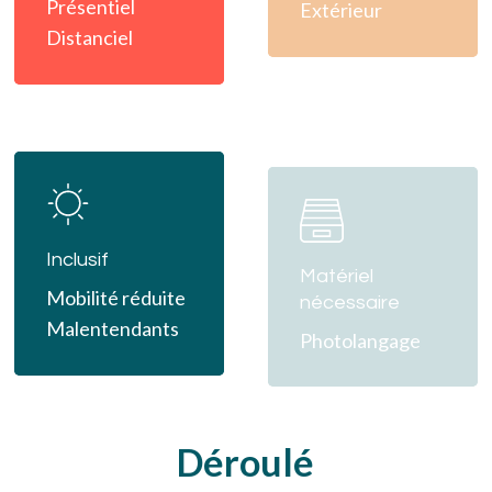
Présentiel
Extérieur
Distanciel
Learn
Learn
more
more
Inclusif
Matériel
Mobilité réduite
nécessaire
Malentendants
Photolangage
Déroulé