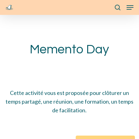
Skip
Menu
Men
to
search
main
content
Memento Day
Cette activité vous est proposée pour clôturer un
temps partagé, une réunion, une formation, un temps
de facilitation.