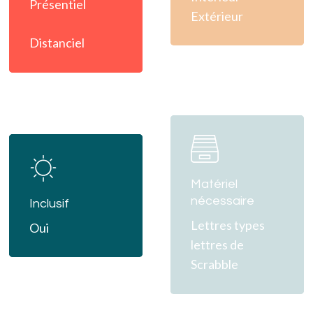
Présentiel
Extérieur
Distanciel
Learn
Learn
more
more
Matériel
nécessaire
Inclusif
Lettres types
Oui
lettres de
Scrabble