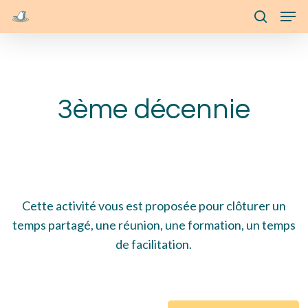
Skip
Menu
Men
to
search
main
content
3ème décennie
Cette activité vous est proposée pour clôturer un
temps partagé, une réunion, une formation, un temps
de facilitation.