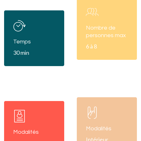
Learn
more
Learn
more
Nombre de
personnes max
Temps
6 à 8
30 min
Learn
Learn
more
more
Modalités
Modalités
Intérieur