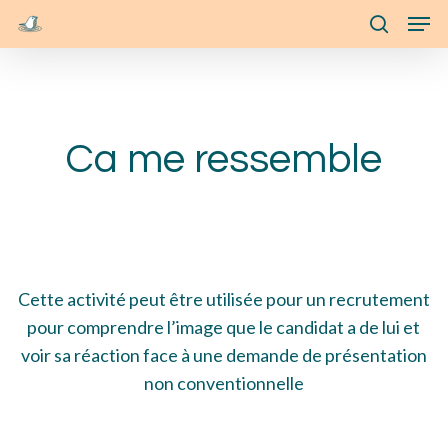
Skip
Menu
Men
to
search
main
content
Ca me ressemble
Cette activité peut être utilisée pour un recrutement
pour comprendre l’image que le candidat a de lui et
voir sa réaction face à une demande de présentation
non conventionnelle