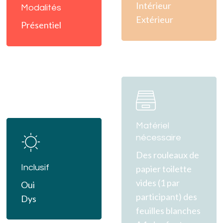
Intérieur
Modalités
Extérieur
Présentiel
Learn
more
Learn
Matériel
nécessaire
more
Des rouleaux de
Inclusif
papier toilette
vides (1 par
Oui
participant)
des
Dys
feuilles blanches