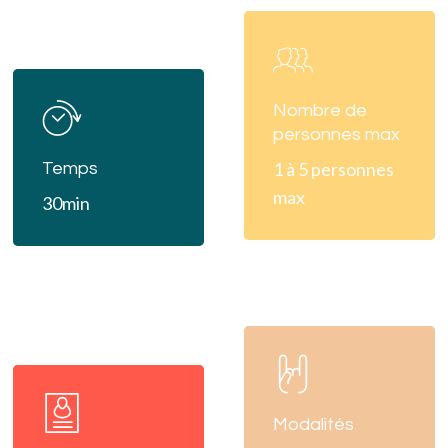
Learn
more
Learn
more
Nombre de
personnes max
1 à 5 personnes
Temps
max
30min
Learn
more
Learn
more
Modalités