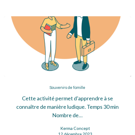
Souvenirs
de
Souvenirs de famille
famille
Cette activité permet d’apprendre à se
connaître de manière ludique. Temps 30 min
Nombre de…
Kerma Concept
12 décembre 2023