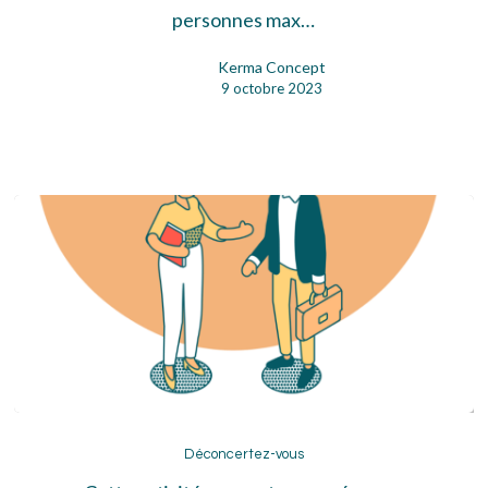
personnes max…
Kerma Concept
9 octobre 2023
Déconcertez-
vous
Déconcertez-vous