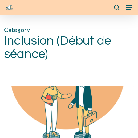
Skip
Menu
Men
to
search
main
Category
content
Inclusion (Début de
séance)