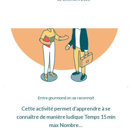
Entre
gourmand
Entre gourmand on se reconnaît
on
Cette activité permet d’apprendre à se
se
connaître de manière ludique Temps 15 min
reconnaît
max Nombre…