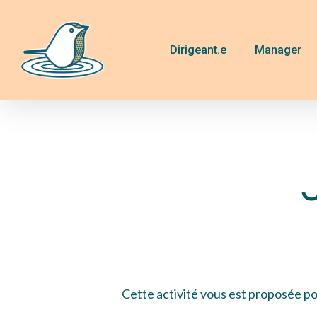
Skip
to
main
Dirigeant.e
Manager
content
Hit enter to search or ESC to close
Cette activité vous est proposée po