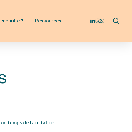
Menu
sear
linkedin
instagram
whatsapp
rencontre ?
Ressources
s
un temps de facilitation.