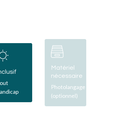
Learn
Learn
more
more
Matériel
nclusif
nécessaire
out
Photolangage
andicap
(optionnel)