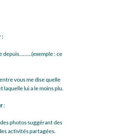
 :
 depuis………(exemple : ce
entre vous me dise quelle
et laquelle lui a le moins plu.
ur
:
r des photos suggérant des
es activités partagées.