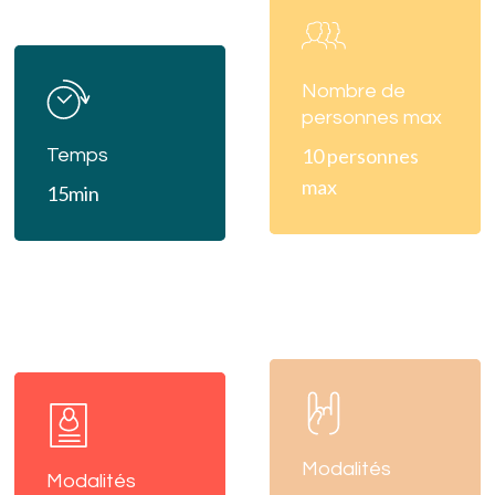
more
Learn
more
Nombre de
personnes max
10 personnes
Temps
max
15min
Learn
Learn
more
more
Modalités
Modalités