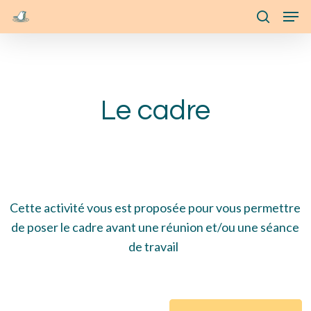
Skip
Menu
Men
to
search
main
content
Le cadre
Cette activité vous est proposée pour
vous permettre
de
poser le cadre avant une réunion et/ou une séance
de travail
Learn