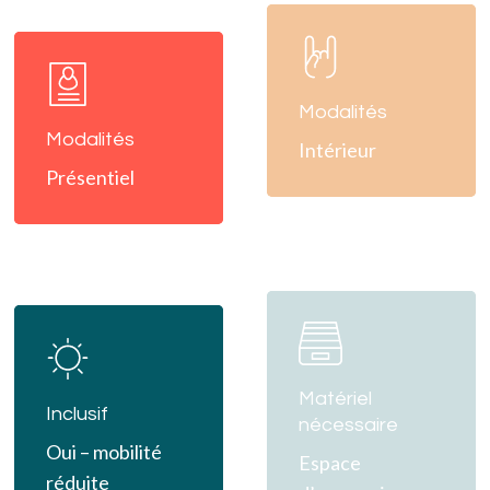
Learn
Learn
more
more
Modalités
Modalités
Intérieur
Présentiel
Learn
Learn
more
more
Matériel
Inclusif
nécessaire
Oui – mobilité
Espace
réduite