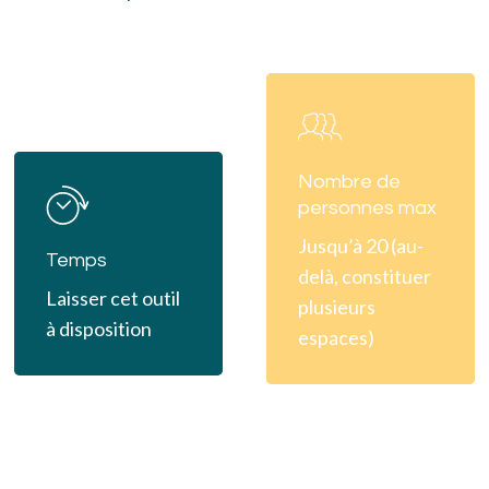
Learn
more
Learn
Nombre de
more
personnes max
Jusqu’à 20 (au-
Temps
delà, constituer
Laisser cet outil
plusieurs
à disposition
espaces)