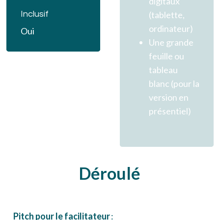
digitaux
Inclusif
(tablette,
ordinateur)
Oui
Une grande
feuille ou
tableau
blanc (pour la
version en
présentiel)
Déroulé
Pitch pour le facilitateur
: