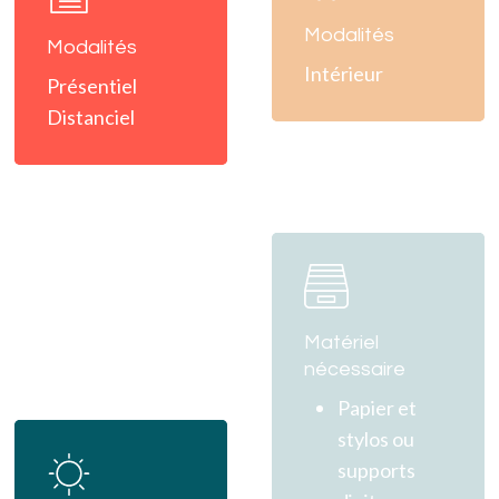
Modalités
Modalités
Intérieur
Présentiel
Distanciel
Learn
more
Matériel
nécessaire
Papier et
Learn
stylos ou
more
supports