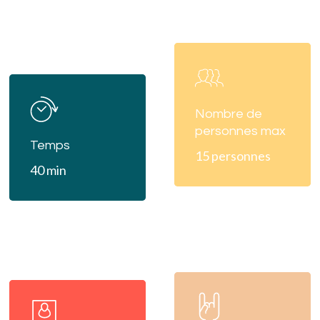
Learn
more
Learn
more
Nombre de
personnes max
Temps
15 personnes
40 min
Learn
Learn
more
more