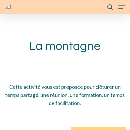
Skip
Menu
Men
to
search
main
content
La montagne
Cette activité vous est proposée pour clôturer un
temps partagé, une réunion, une formation, un temps
de facilitation.