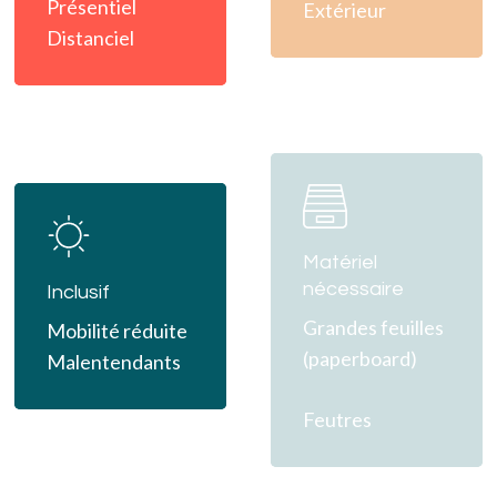
Présentiel
Extérieur
Distanciel
Learn
Learn
more
more
Matériel
nécessaire
Inclusif
Grandes feuilles
Mobilité réduite
(paperboard)
Malentendants
Feutres