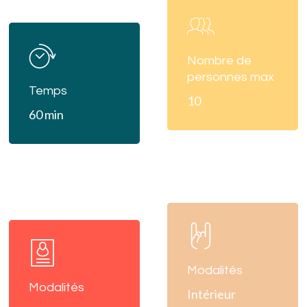
Learn
more
Learn
more
Nombre de
personnes max
Temps
10
60 min
Learn
Learn
more
more
Modalités
Modalités
Intérieur