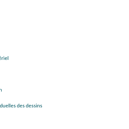
ériel
in
iduelles des dessins