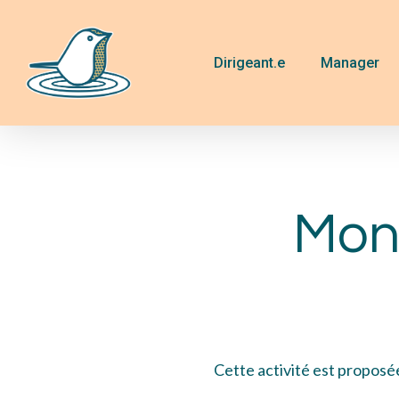
Skip
to
main
Dirigeant.e
Manager
content
Mon 
Cette activité est proposé