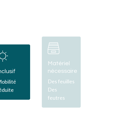
Learn
Learn
more
more
Matériel
nécessaire
nclusif
Des feuilles
obilité
Des
éduite
feutres