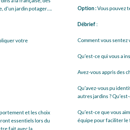
dins à la française, des
Option :
Vous pouvez té
se, d’un jardin potager….
Débrief
:
Comment vous sentez 
pliquer votre
Qu’est-ce qui vous a ins
Avez-vous appris des ch
Qu’avez-vous pu identif
autres jardins ? Qu’est-
Qu’est-ce que vous aim
mportement et les choix
équipe pour faciliter l
ont essentiels lors du
tre fait avec la