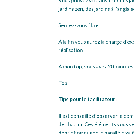
Vous pouvez vous inspirer des jar
jardins zen, des jardins à l’anglai
Sentez-vous libre
À la fin vous aurez la charge d’ex
réalisation
À mon top, vous avez 20 minutes
Top
Tips pour le facilitateur
:
Il est conseillé d’observer le co
de chacun. Ces éléments vous ser
debriefing quand le parallèle va ê