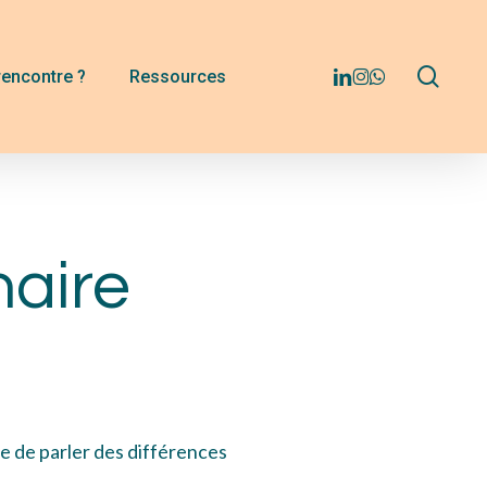
Menu
sear
linkedin
instagram
whatsapp
rencontre ?
Ressources
naire
e de parler des différences