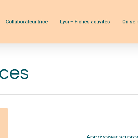
Collaborateur.trice
Lysi – Fiches activités
On se 
uces
App
sa
pro
Apprivoiser sa pro