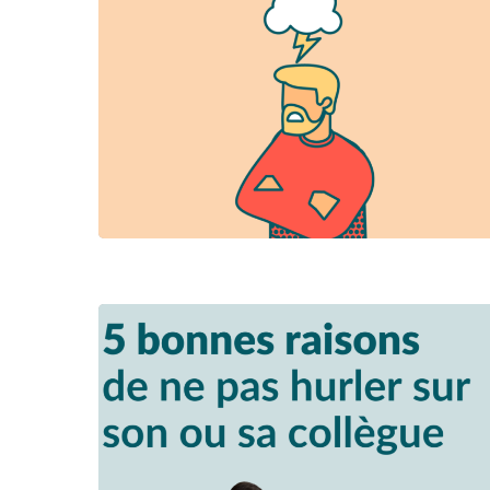
Hit enter to search or ESC to close