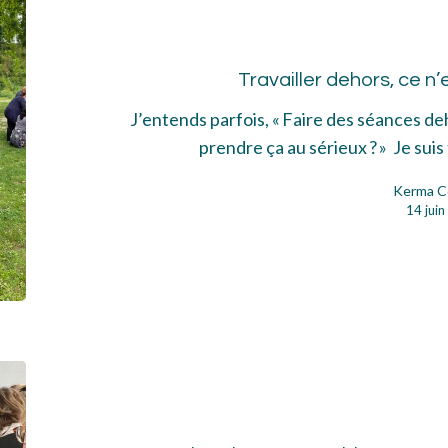
deh
ce
Travailler dehors, ce n’
n’es
pas
J’entends parfois, « Faire des séances de
sér
prendre ça au sérieux ? » Je sui
?!
Kerma C
14 jui
Les
5
jeu