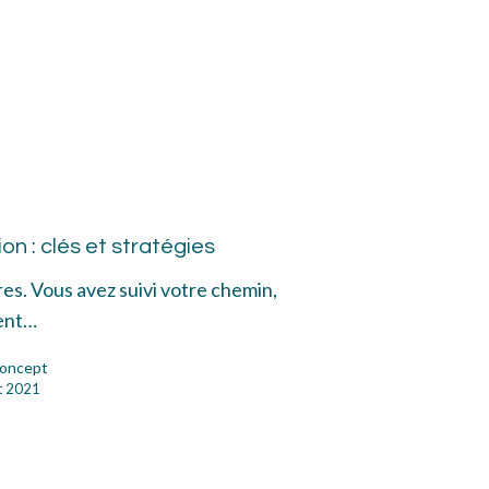
mment
uver
n : clés et stratégies
ivation
res. Vous avez suivi votre chemin,
ent…
oncept
atégies
et 2021