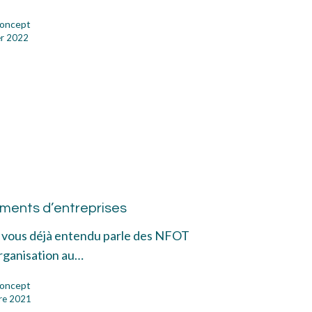
ler
oncept
er 2022
lègue
OT
ments d’entreprises
leversements
z vous déjà entendu parle des NFOT
ntreprises
rganisation au…
oncept
re 2021