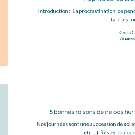
Introduction : La procrastination, ce pen
tard, est 
Kerma C
26 janvi
5
bon
rai
5 bonnes raisons de ne pas hurl
de
ne
Nos journées sont une succession de sollici
pas
etc....) Rester toujo