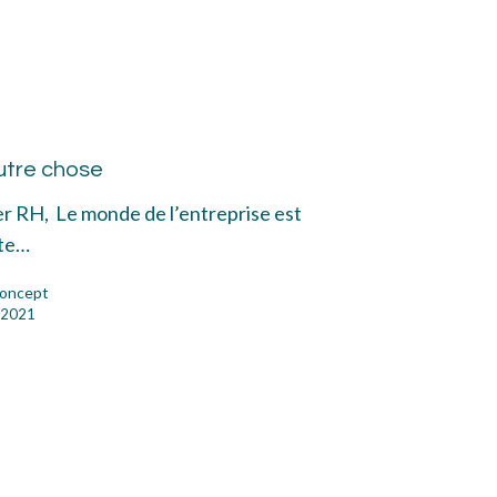
posons
re
utre chose
se
er RH, Le monde de l’entreprise est
nte…
oncept
n 2021
ailler