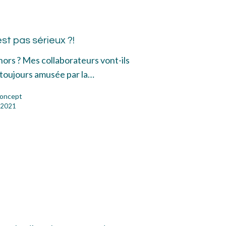
ors,
est pas sérieux ?!
t
hors ? Mes collaborateurs vont-ils
ieux
s toujours amusée par la…
oncept
n 2021
x