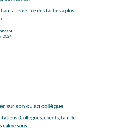
chant à remettre des tâches à plus
un…
oncept
er 2024
nes
sons
er sur son ou sa collègue
tations (Collègues, clients, famille
urs calme sous…