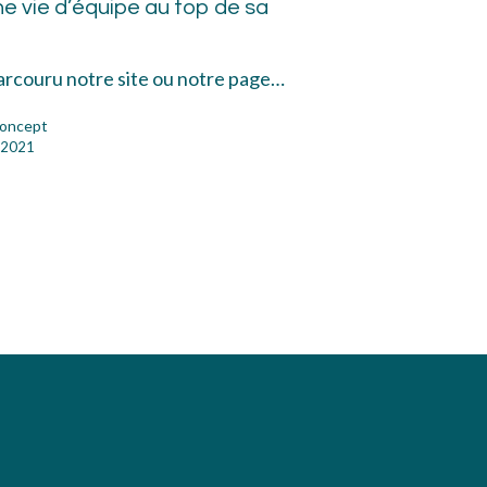
ne vie d’équipe au top de sa
ontournables
!
r
parcouru notre site ou notre page…
oncept
quipe
 2021
me