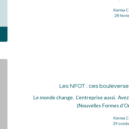
hur
Kerma C
sur
28 févri
son
ou
sa
col
Les
NF
:
Les NFOT : ces bouleverse
ces
bou
Le monde change. L’entreprise aussi. Ave
d’e
(Nouvelles Formes d’O
Kerma C
29 octob