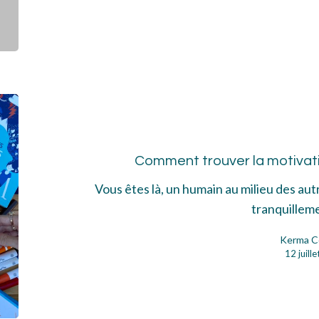
Co
tro
la
Comment trouver la motivatio
mot
:
Vous êtes là, un humain au milieu des aut
clés
tranquillem
et
Kerma C
str
12 juill