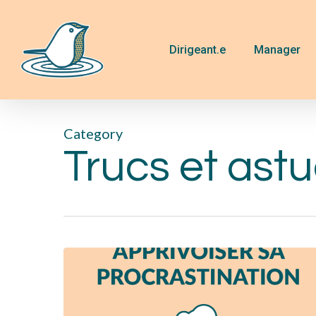
Skip
to
main
Dirigeant.e
Manager
content
Category
Trucs et ast