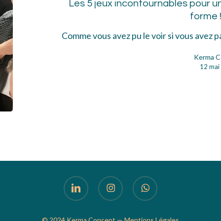
Les 5 jeux incontournables pour u
inc
forme 
pou
une
Comme vous avez pu le voir si vous avez 
vie
Kerma C
d’é
12 mai
au
top
de
sa
for
!
linkedin
instagram
whatsapp
© 2024 Kerma Concept —
Mentions Légales