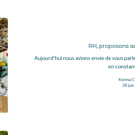
RH,
pro
aut
RH, proposons a
cho
Aujourd’hui nous avions envie de vous parl
en consta
Kerma C
28 jui
Trav