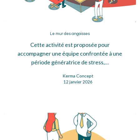
Le
mur
Le mur des angoisses
des
Cette activité est proposée pour
angoisses
accompagner une équipe confrontée à une
période génératrice de stress,…
Kerma Concept
12 janvier 2026