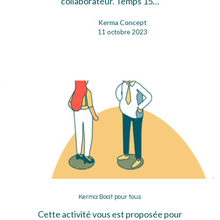
collaborateur. Temps 15…
Kerma Concept
11 octobre 2023
Kerma
Boat
Kerma Boat pour tous
pour
Cette activité vous est proposée pour