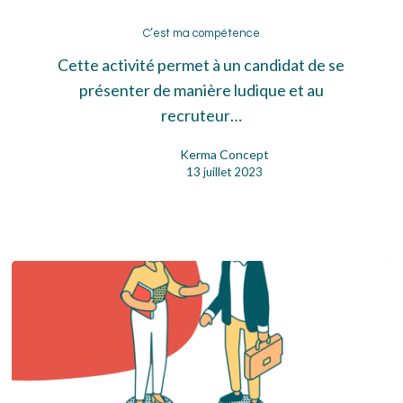
C’est
ma
C’est ma compétence
compétence
Cette activité permet à un candidat de se
présenter de manière ludique et au
recruteur…
Kerma Concept
13 juillet 2023