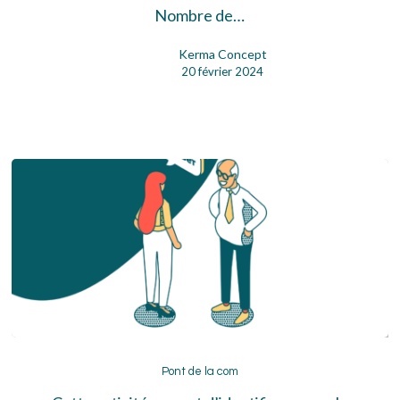
Nombre de…
Kerma Concept
20 février 2024
Pont
de
Pont de la com
la