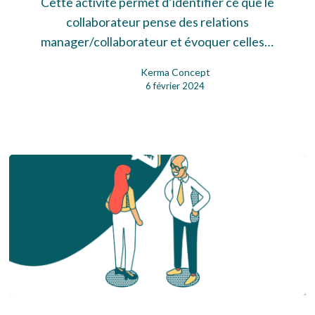
Cette activité permet d’identifier ce que le
com
collaborateur pense des relations
manager/collaborateur et évoquer celles…
Kerma Concept
6 février 2024
Lettres