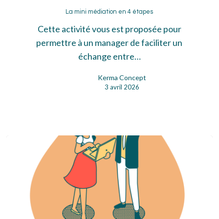
La
mini
La mini médiation en 4 étapes
médiation
Cette activité vous est proposée pour
en
permettre à un manager de faciliter un
4
échange entre…
étapes
Kerma Concept
3 avril 2026