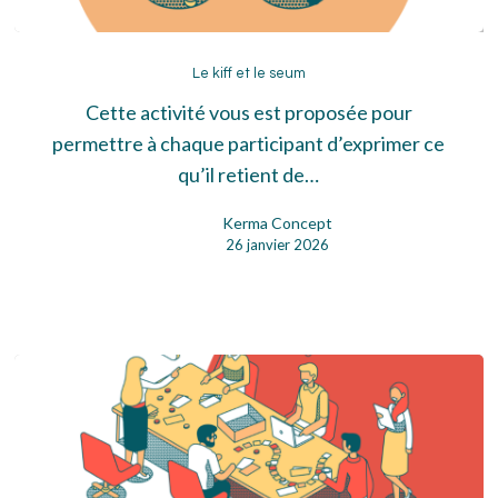
Le
kiff
Le kiff et le seum
et
Cette activité vous est proposée pour
le
permettre à chaque participant d’exprimer ce
seum
qu’il retient de…
Kerma Concept
26 janvier 2026