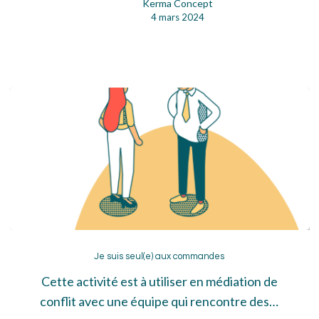
Kerma Concept
4 mars 2024
Je
suis
Je suis seul(e) aux commandes
seul(e)
Cette activité est à utiliser en médiation de
aux
conflit avec une équipe qui rencontre des…
commandes